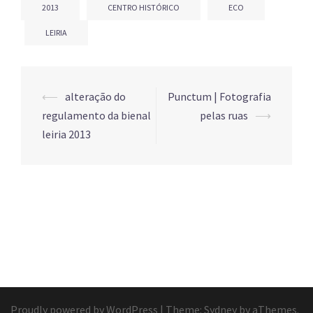
2013
CENTRO HISTÓRICO
ECO
LEIRIA
⟵
alteração do
Punctum | Fotografia
Post
regulamento da bienal
pelas ruas
⟶
navigation
leiria 2013
Proudly powered by WordPress
|
Theme:
Sydney
by aThemes.