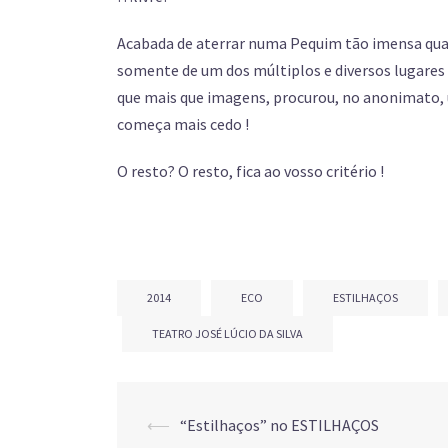
Acabada de aterrar numa Pequim tão imensa qua
somente de um dos múltiplos e diversos lugare
que mais que imagens, procurou, no anonimato, um
começa mais cedo !
O resto? O resto, fica ao vosso critério !
2014
ECO
ESTILHAÇOS
TEATRO JOSÉ LÚCIO DA SILVA
⟵
“Estilhaços” no ESTILHAÇOS
Post