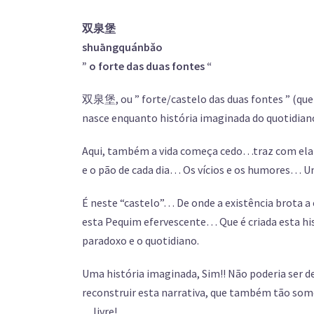
双泉堡
shuāngquánbǎo
” o forte das duas fontes “
双泉堡, ou ” forte/castelo das duas fontes ” (que
nasce enquanto história imaginada do quotidia
Aqui, também a vida começa cedo…traz com ela o t
e o pão de cada dia… Os vícios e os humores…
É neste “castelo”… De onde a existência brota a
esta Pequim efervescente… Que é criada esta his
paradoxo e o quotidiano.
Uma história imaginada, Sim!! Não poderia ser 
reconstruir esta narrativa, que também tão some
…livre!