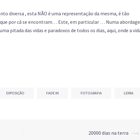
nto diversa , esta NÃO é uma representação da mesma, é tão
s que por cá se encontram… Este, em particular … Numa abordag
a pitada das vidas e paradoxos de todos os dias, aqui, onde a vid
EXPOSIÇÃO
FADE IN
FOTOGRAFIA
LEIRIA
20000 dias na terra
⟶