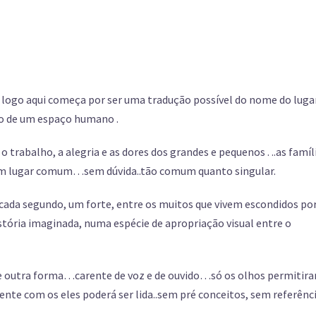
 logo aqui começa por ser uma tradução possível do nome do lugar
no de um espaço humano .
rabalho, a alegria e as dores dos grandes e pequenos . ..as famíl
 Um lugar comum…sem dúvida..tão comum quanto singular.
 cada segundo, um forte, entre os muitos que vivem escondidos po
tória imaginada, numa espécie de apropriação visual entre o
de outra forma…carente de voz e de ouvido…só os olhos permitir
nte com os eles poderá ser lida..sem pré conceitos, sem referênc